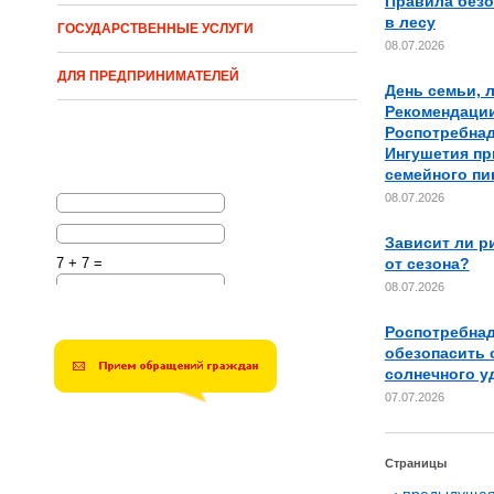
Правила безо
в лесу
ГОСУДАРСТВЕННЫЕ УСЛУГИ
08.07.2026
ДЛЯ ПРЕДПРИНИМАТЕЛЕЙ
День семьи, 
Рекомендаци
Роспотребнад
Ингушетия пр
семейного пи
08.07.2026
Зависит ли р
от сезона?
7 + 7 =
08.07.2026
Решите эту простую
математическую задачу и
Роспотребнад
введите результат.
Например, для 1+3, введите
обезопасить 
4.
солнечного у
07.07.2026
Страницы