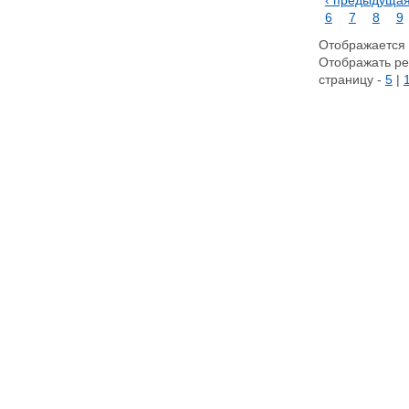
‹ предыдуща
6
7
8
9
Отображается с
Отображать ре
страницу -
5
|