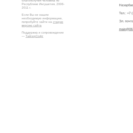
благополучия человека по
Республике Ингушетия, 2006-
Назарбае
2011 г.
Тел.: +7 
Если Вы не нашли
необходимую информацию,
Эл. почта
попробуйте зайти на
старую
версию сайта
main@06.
Поддержка и сопровождение
—
ТайгерСофт