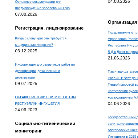
04.08.2026
Основные рекомендации для
предупреждения заболеваний глаз
07.08.2026
Организация
Регистрация, лицензирование
Поздравление от р
Когда салону красоты требуется
Управления Роспо
медицинская лицензия?
Республике Ингуш
03.12.2025
Б.Д.с Днем медици
21.06.2026
Информация для заказчиков работ по
дезинфекции, дезинсекции и
Памятная дата вое
дератизации
России. В этот ден
09.07.2025
Первой мировой в
наступление русск
ОБРАЩЕНИЕ К ЖИТЕЛЯМ И ГОСТЯМ
командованием А.
04.06.2026
РЕСПУБЛИКИ ИНГУШЕТИЯ
24.06.2023
Государственный д
Социально-гигиенический
санитарно-эпидем
мониторинг
благополучия насе
Ингушетия в 2025 