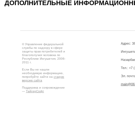
ДОПОЛНИТЕЛЬНЫЕ ИНФОРМАЦИОНН
Адрес: 3
© Управление федеральной
службы по надзору в сфере
защиты прав потребителей и
Ингушетия
благополучия человека по
Республике Ингушетия, 2006-
Назарбае
2011 г.
Тел.: +7 
Если Вы не нашли
необходимую информацию,
Эл. почта
попробуйте зайти на
старую
версию сайта
main@06.
Поддержка и сопровождение
—
ТайгерСофт