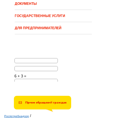
ДОКУМЕНТЫ
ГОСУДАРСТВЕННЫЕ УСЛУГИ
ДЛЯ ПРЕДПРИНИМАТЕЛЕЙ
6 + 3 =
Решите эту простую
математическую задачу и
введите результат.
Например, для 1+3, введите
4.
/
Роспотребнадзор
Вы здесь