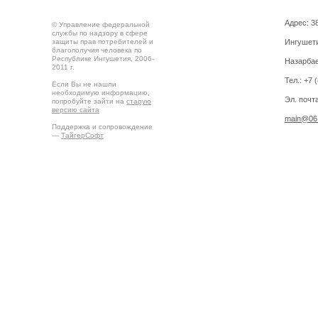
Адрес: 3
© Управление федеральной
службы по надзору в сфере
защиты прав потребителей и
Ингушетия
благополучия человека по
Республике Ингушетия, 2006-
Назарбае
2011 г.
Тел.: +7 
Если Вы не нашли
необходимую информацию,
Эл. почта
попробуйте зайти на
старую
версию сайта
main@06.
Поддержка и сопровождение
—
ТайгерСофт