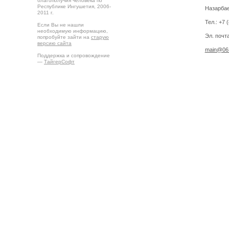
благополучия человека по
Республике Ингушетия, 2006-
Назарбае
2011 г.
Тел.: +7 
Если Вы не нашли
необходимую информацию,
Эл. почта
попробуйте зайти на
старую
версию сайта
main@06.
Поддержка и сопровождение
—
ТайгерСофт