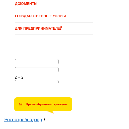
ДОКУМЕНТЫ
ГОСУДАРСТВЕННЫЕ УСЛУГИ
ДЛЯ ПРЕДПРИНИМАТЕЛЕЙ
2 + 2 =
Решите эту простую
математическую задачу и
введите результат.
Например, для 1+3, введите
4.
/
Роспотребнадзор
Вы здесь