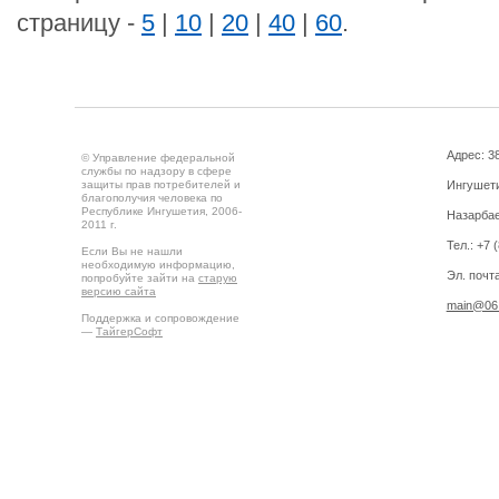
страницу -
5
|
10
|
20
|
40
|
60
.
Адрес: 3
© Управление федеральной
службы по надзору в сфере
защиты прав потребителей и
Ингушетия
благополучия человека по
Республике Ингушетия, 2006-
Назарбае
2011 г.
Тел.: +7 
Если Вы не нашли
необходимую информацию,
Эл. почта
попробуйте зайти на
старую
версию сайта
main@06.
Поддержка и сопровождение
—
ТайгерСофт