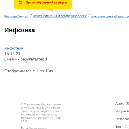
4.
/
/
Роспотребнадзор
ЦЕНТР ГИГИЕНЫ И ЭПИДЕМИОЛОГИИ
Консультационный центр д
Вы здесь
Инфотека
Инфотека
15.12.21
Счетчик результатов: 1
Отображается с 1 по 1 из 1.
Адрес: 3
© Управление федеральной
службы по надзору в сфере
защиты прав потребителей и
Ингушетия
благополучия человека по
Республике Ингушетия, 2006-
Назарбае
2011 г.
Тел.: +7 
Если Вы не нашли