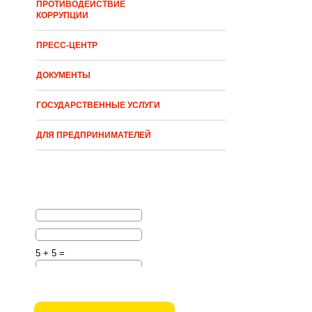
ПРОТИВОДЕЙСТВИЕ
КОРРУПЦИИ
ПРЕСС-ЦЕНТР
ДОКУМЕНТЫ
ГОСУДАРСТВЕННЫЕ УСЛУГИ
ДЛЯ ПРЕДПРИНИМАТЕЛЕЙ
5 + 5 =
Решите эту простую
математическую задачу и
введите результат.
Например, для 1+3, введите