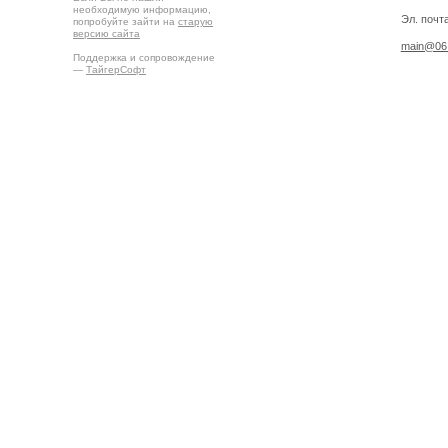
необходимую информацию,
Эл. почта
попробуйте зайти на
старую
версию сайта
main@06.
Поддержка и сопровождение
—
ТайгерСофт