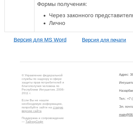
Формы получения:
Через законного представител
Лично
Версия для MS Word
Версия для печати
Адрес: 3
© Управление федеральной
службы по надзору в сфере
защиты прав потребителей и
Ингушетия
благополучия человека по
Республике Ингушетия, 2006-
Назарбае
2011 г.
Тел.: +7 
Если Вы не нашли
необходимую информацию,
Эл. почта
попробуйте зайти на
старую
версию сайта
main@06.
Поддержка и сопровождение
—
ТайгерСофт