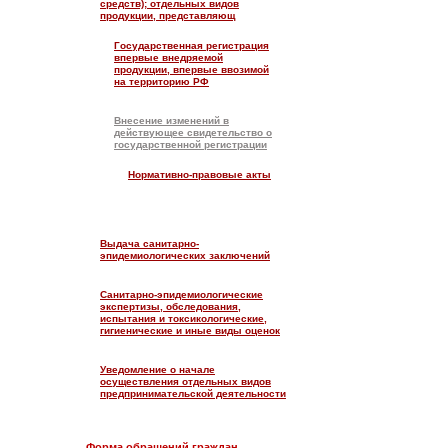
средств); отдельных видов
продукции, представляющ
Государственная регистрация
впервые внедряемой
продукции, впервые ввозимой
на территорию РФ
Внесение изменений в
действующее свидетельство о
государственной регистрации
Нормативно-правовые акты
Выдача санитарно-
эпидемиологических заключений
Санитарно-эпидемиологические
экспертизы, обследования,
испытания и токсикологические,
гигиенические и иные виды оценок
Уведомление о начале
осуществления отдельных видов
предпринимательской деятельности
Форма обращений граждан