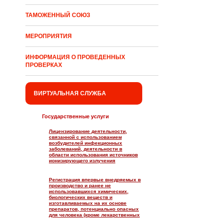
ТАМОЖЕННЫЙ СОЮЗ
МЕРОПРИЯТИЯ
ИНФОРМАЦИЯ О ПРОВЕДЕННЫХ
ПРОВЕРКАХ
ВИРТУАЛЬНАЯ СЛУЖБА
Государственные услуги
Лицензирование деятельности,
связанной с использованием
возбудителей инфекционных
заболеваний, деятельности в
области использования источников
ионизирующего излучения
Регистрация впервые внедряемых в
производство и ранее не
использовавшихся химических,
биологических веществ и
изготавливаемых на их основе
препаратов, потенциально опасных
для человека (кроме лекарственных