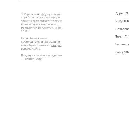
Адрес: 3
© Управление федеральной
службы по надзору в сфере
защиты прав потребителей и
Ингушетия
благополучия человека по
Республике Ингушетия, 2006-
Назарбае
2011 г.
Тел.: +7 
Если Вы не нашли
необходимую информацию,
Эл. почта
попробуйте зайти на
старую
версию сайта
main@06.
Поддержка и сопровождение
—
ТайгерСофт