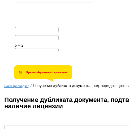
6 + 2 =
Решите эту простую
математическую задачу и
введите результат.
Например, для 1+3, введите
4.
/
Получение дубликата документа, подтверждающего н
Роспотребнадзор
Вы здесь
Получение дубликата документа, под
наличие лицензии