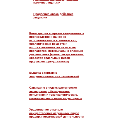
наличие лицензии
Продление срока действия
лицензии
Регистрация впервые внедряемых в
производство и ранее не
использовавшихся химических,
биологических веществ и
изготавливаемых на их основе
препаратов, потенциально опасных
для человека (кроме лекарственных
средств); отдельных видов
продукции, представляющ
Выдача санитарно-
эпидемиологических заключений
Санитарно-эпидемиологические
экспертизы, обследования,
испытания и токсикологические,
гигиенические и иные виды оценок
Уведомление о начале
осуществления отдельных видов
предпринимательской деятельности