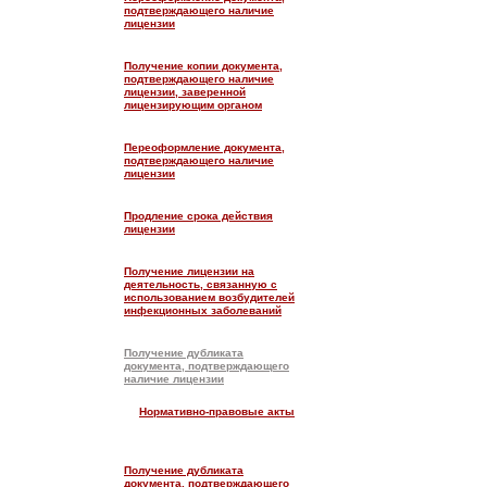
подтверждающего наличие
лицензии
Получение копии документа,
подтверждающего наличие
лицензии, заверенной
лицензирующим органом
Переоформление документа,
подтверждающего наличие
лицензии
Продление срока действия
лицензии
Получение лицензии на
деятельность, связанную с
использованием возбудителей
инфекционных заболеваний
Получение дубликата
документа, подтверждающего
наличие лицензии
Нормативно-правовые акты
Получение дубликата
документа, подтверждающего