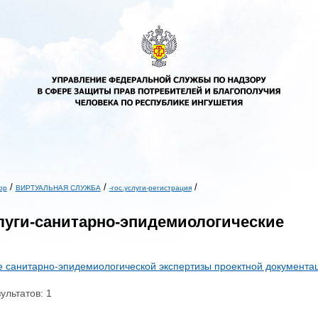
/
/
/
ор
ВИРТУАЛЬНАЯ СЛУЖБА
-гос.услуги-регистрация
ь
слуги-санитарно-эпидемиологические
 санитарно-эпидемиологической экспертизы проектной документа
ультатов: 1