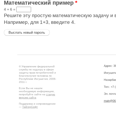
Математический пример
*
4 + 6 =
Решите эту простую математическую задачу и в
Например, для 1+3, введите 4.
Адрес: 3
© Управление федеральной
службы по надзору в сфере
защиты прав потребителей и
Ингушетия
благополучия человека по
Республике Ингушетия, 2006-
Назарбае
2011 г.
Тел.: +7 
Если Вы не нашли
необходимую информацию,
Эл. почта
попробуйте зайти на
старую
версию сайта
main@06.
Поддержка и сопровождение
—
ТайгерСофт