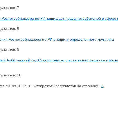
ультатов: 7
 Роспотребнадзора по РИ защищает права потребителей в сфере 
ультатов: 8
ения Роспотребнадзора по РИ в защиту определенного круга лиц
ультатов: 9
ый Арбитражный суд Ставропольского края вынес решение в польз
ультатов: 10
я с 1 по 10 из 10. Отображать результатов на страницу -
5
.