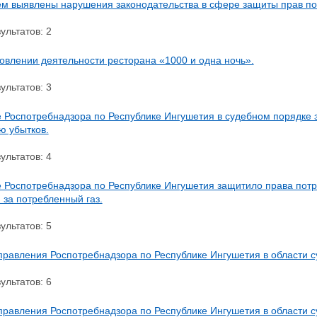
м выявлены нарушения законодательства в сфере защиты прав по
ультатов: 2
овлении деятельности ресторана «1000 и одна ночь».
ультатов: 3
 Роспотребнадзора по Республике Ингушетия в судебном порядке 
 убытков.
ультатов: 4
 Роспотребнадзора по Республике Ингушетия защитило права пот
 за потребленный газ.
ультатов: 5
правления Роспотребнадзора по Республике Ингушетия в области с
ультатов: 6
правления Роспотребнадзора по Республике Ингушетия в области с