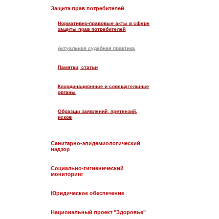
Защита прав потребителей
Нормативно-правовые акты в сфере
защиты прав потребителей
Актуальная судебная практика
Памятки, статьи
Координационные и совещательные
органы
Образцы заявлений, претензий,
исков
Санитарно-эпидемиологический
надзор
Социально-гигиенический
мониторинг
Юридическое обеспечение
Национальный проект "Здоровье"