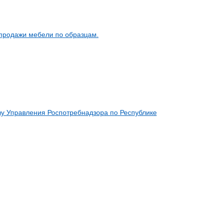
продажи мебели по образцам.
у Управления Роспотребнадзора по Республике