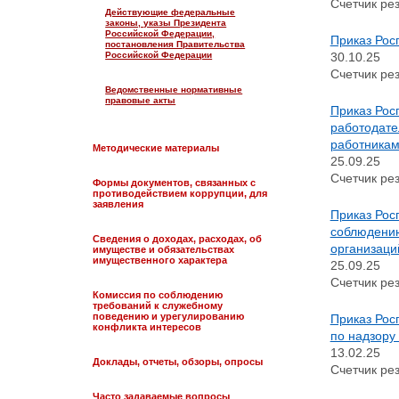
Счетчик рез
Действующие федеральные
законы, указы Президента
Российской Федерации,
Приказ Рос
постановления Правительства
30.10.25
Российской Федерации
Счетчик рез
Ведомственные нормативные
правовые акты
Приказ Рос
работодате
работника
Методические материалы
25.09.25
Счетчик рез
Формы документов, связанных с
противодействием коррупции, для
заявления
Приказ Рос
соблюдению
Сведения о доходах, расходах, об
организаци
имуществе и обязательствах
имущественного характера
25.09.25
Счетчик рез
Комиссия по соблюдению
требований к служебному
поведению и урегулированию
Приказ Рос
конфликта интересов
по надзору
13.02.25
Доклады, отчеты, обзоры, опросы
Счетчик рез
Часто задаваемые вопросы