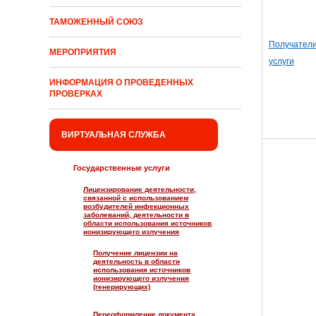
ТАМОЖЕННЫЙ СОЮЗ
Получател
МЕРОПРИЯТИЯ
услуги
ИНФОРМАЦИЯ О ПРОВЕДЕННЫХ
ПРОВЕРКАХ
ВИРТУАЛЬНАЯ СЛУЖБА
Государственные услуги
Лицензирование деятельности,
связанной с использованием
возбудителей инфекционных
заболеваний, деятельности в
области использования источников
ионизирующего излучения
Получение лицензии на
деятельность в области
использования источников
ионизирующего излучения
(генерирующих)
Переоформление документа,