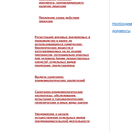
документа, подтверждающего
наличие лицензии
Продление срока действия
лицензии
Необходим
документы
Регистрация впервые внедряемых в
производство и ранее не
использовавшихся химических,
биологических веществ и
изготавливаемых на их основе
препаратов, потенциально опасных
для человека (кроме лекарственных
средств); отдельных видов
продукции, представляющ
Выдача санитарно-
эпидемиологических заключений
Санитарно-эпидемиологические
экспертизы, обследования,
испытания и токсикологические,
гигиенические и иные виды оценок
Уведомление о начале
осуществления отдельных видов
предпринимательской деятельности