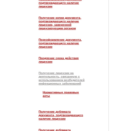
подтверждающего наличие
лицензии
Получение копии документа,
подтверждающего наличие
лицензии, заверенной
лицензирующим органом
Переоформление документа,
подтверждающего наличие
лицензии
Продление срока действия
лицензии
Получение лицензии на
деятельность, связанную с
использованием возбудителей
инфекционных заболеваний
Нормативные правовые
акты
Получение дубликата
документа, подтверждающего
наличие лицензии
Получение дубликата