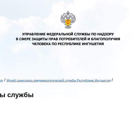
/
/
ор
Музей санитарно-эпидемиологической службы Республики Ингушетия
ь
ды службы