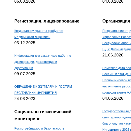
06.08.2026
04.08.2026
Регистрация, лицензирование
Организация
Когда салону красоты требуется
Поздравление от р
медицинская лицензия?
Управления Роспо
03.12.2025
Республике Ингуш
Б.Д.с Днем медици
21.06.2026
Информация для заказчиков работ по
дезинфекции, дезинсекции и
дератизации
Памятная дата вое
09.07.2025
России. В этот ден
Первой мировой в
наступление русск
ОБРАЩЕНИЕ К ЖИТЕЛЯМ И ГОСТЯМ
командованием А.
РЕСПУБЛИКИ ИНГУШЕТИЯ
04.06.2026
24.06.2023
Социально-гигиенический
Государственный д
санитарно-эпидем
мониторинг
благополучия насе
Роспотребнадзор и безопасность
Ингушетия в 2025 