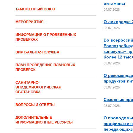
витамины
ТАМОЖЕННЫЙ СОЮЗ
04.07.2026
О лихорадке 
МЕРОПРИЯТИЯ
03.07.2026
ИНФОРМАЦИЯ О ПРОВЕДЕННЫХ
ПРОВЕРКАХ
Во всероссий
Роспотребна
каникулы» пр
ВИРТУАЛЬНАЯ СЛУЖБА
более 12 тыс
03.07.2026
ПЛАН ПРОВЕДЕНИЯ ПЛАНОВЫХ
ПРОВЕРОК
О рекомендац
продуктов пи
САНИТАРНО-
ЭПИДЕМИОЛОГИЧЕСКАЯ
03.07.2026
ОБСТАНОВКА
Сезонные пр
ВОПРОСЫ И ОТВЕТЫ
03.07.2026
О проводимы
ДОПОЛНИТЕЛЬНЫЕ
ИНФОРМАЦИОННЫЕ РЕСУРСЫ
профилактике
передающихс