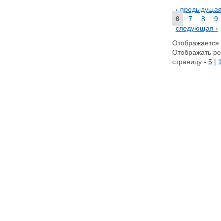
‹ предыдуща
6
7
8
9
следующая ›
Отображается с
Отображать ре
страницу -
5
|