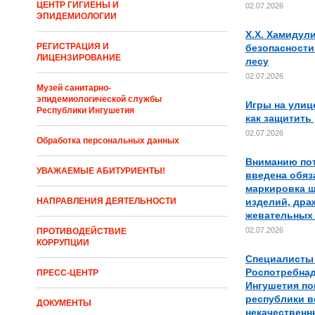
ЦЕНТР ГИГИЕНЫ И
02.07.2026
ЭПИДЕМИОЛОГИИ
Х.Х. Хамидул
РЕГИСТРАЦИЯ И
безопасности
ЛИЦЕНЗИРОВАНИЕ
лесу
02.07.2026
Музей санитарно-
эпидемиологической службы
Игры на улиц
Республики Ингушетия
как защитить
02.07.2026
Обработка персональных данных
Вниманию пот
УВАЖАЕМЫЕ АБИТУРИЕНТЫ!
введена обяз
маркировка 
изделий, дра
НАПРАВЛЕНИЯ ДЕЯТЕЛЬНОСТИ
жевательных 
02.07.2026
ПРОТИВОДЕЙСТВИЕ
КОРРУПЦИИ
Специалисты
Роспотребнад
ПРЕСС-ЦЕНТР
Ингушетия п
республики в
ДОКУМЕНТЫ
некачественн