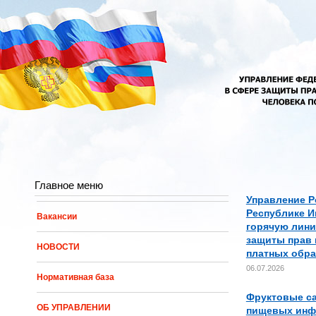
Перейти к основному содержанию
Главное меню
Управление Р
Республике И
Вакансии
горячую лини
защиты прав 
НОВОСТИ
платных обра
06.07.2026
Нормативная база
Фруктовые са
ОБ УПРАВЛЕНИИ
пищевых инф