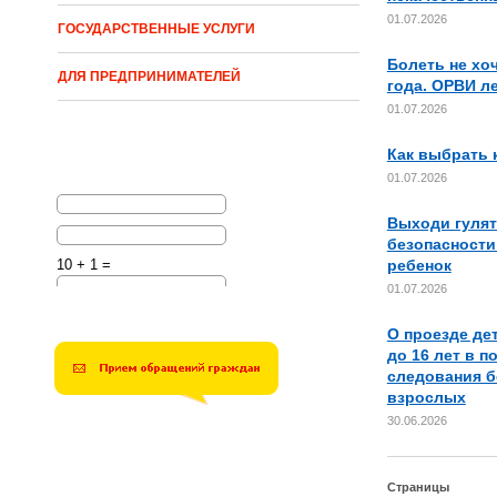
01.07.2026
ГОСУДАРСТВЕННЫЕ УСЛУГИ
Болеть не хо
ДЛЯ ПРЕДПРИНИМАТЕЛЕЙ
года. ОРВИ л
01.07.2026
Как выбрать 
01.07.2026
Выходи гулят
безопасности
ребенок
10 + 1 =
01.07.2026
Решите эту простую
математическую задачу и
О проезде дет
введите результат.
Например, для 1+3, введите
до 16 лет в п
4.
следования б
взрослых
30.06.2026
Страницы