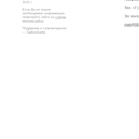
2011 г.
Тел.: +7 
Если Вы не нашли
необходимую информацию,
Эл. почта
попробуйте зайти на
старую
версию сайта
main@06.
Поддержка и сопровождение
—
ТайгерСофт