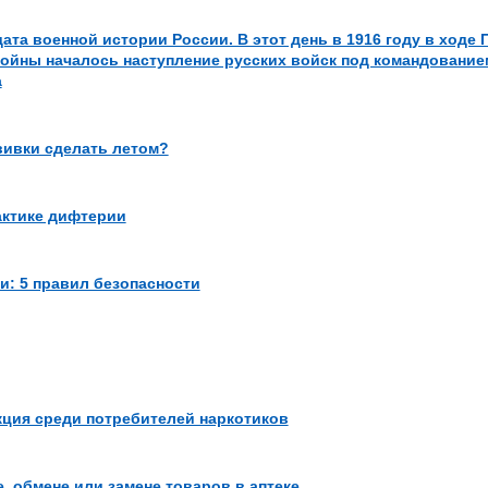
ата военной истории России. В этот день в 1916 году в ходе
ойны началось наступление русских войск под командованием
а
вивки сделать летом?
ктике дифтерии
и: 5 правил безопасности
ция среди потребителей наркотиков
, обмене или замене товаров в аптеке