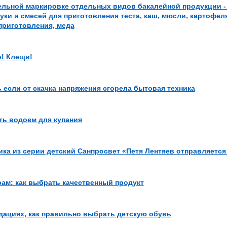
ельной маркировке отдельных видов бакалейной продукции - 
уки и смесей для приготовления теста, каш, мюсли, картофел
приготовления, меда
! Клещи!
 если от скачка напряжения сгорела бытовая техника
ть водоем для купания
ка из серии детский Санпросвет «Петя Лентяев отправляется
рам: как выбрать качественный продукт
дациях, как правильно выбрать детскую обувь