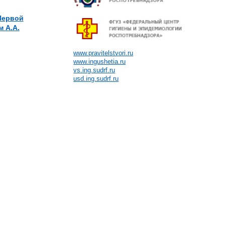
 Первой
 А.А.
www.pravitelstvori.ru
www.ingushetia.ru
vs.ing.sudrf.ru
usd.ing.sudrf.ru