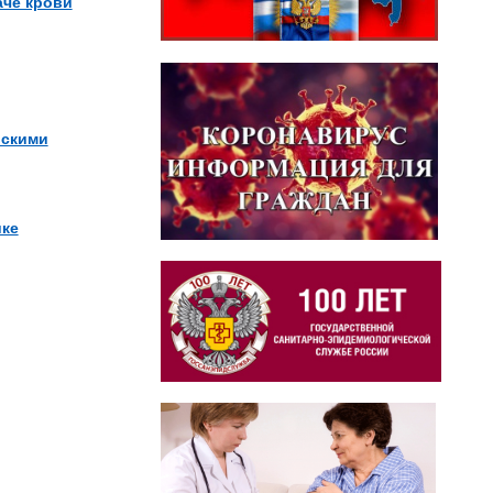
аче крови
йскими
ике