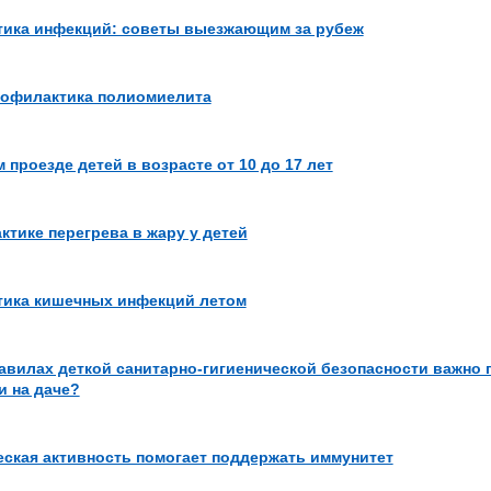
ика инфекций: советы выезжающим за рубеж
офилактика полиомиелита
 проезде детей в возрасте от 10 до 17 лет
ктике перегрева в жару у детей
ика кишечных инфекций летом
равилах деткой санитарно-гигиенической безопасности важно 
и на даче?
еская активность помогает поддержать иммунитет