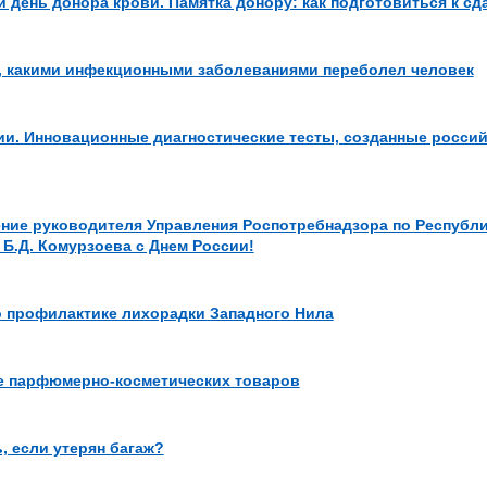
 день донора крови. Памятка донору: как подготовиться к сд
ь, какими инфекционными заболеваниями переболел человек
ии. Инновационные диагностические тесты, созданные росси
ние руководителя Управления Роспотребнадзора по Республ
 Б.Д. Комурзоева с Днем России!
о профилактике лихорадки Западного Нила
е парфюмерно-косметических товаров
, если утерян багаж?