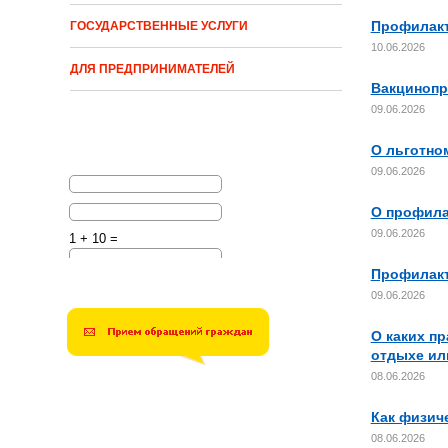
Профилакт
ГОСУДАРСТВЕННЫЕ УСЛУГИ
10.06.2026
ДЛЯ ПРЕДПРИНИМАТЕЛЕЙ
Вакцинопр
09.06.2026
О льготном
09.06.2026
О профила
09.06.2026
1 + 10 =
Профилакт
Решите эту простую
математическую задачу и
09.06.2026
введите результат.
Например, для 1+3, введите
4.
О каких п
отдыхе ил
08.06.2026
Как физич
08.06.2026