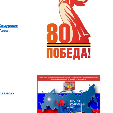
Комурзоев
Асса
правилах