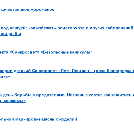
качественное мороженое
 под чешуей: как избежать описторхоза и других заболеваний
ении рыбы
екта «Санпросвет» «Безопасные каникулы»
серии детский Санпросвет «Петя Лентяев – гроза беспорядка 
ике»
 день борьбы с вредителями. Незваные гости: как защитить 
и насекомых
ельной маркировке мясных изделий