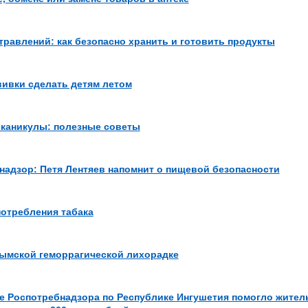
травлений: как безопасно хранить и готовить продукты
вивки сделать детям летом
каникулы: полезные советы
надзор: Петя Лентяев напомнит о пищевой безопасности
потребления табака
рымской геморрагической лихорадке
е Роспотребнадзора по Республике Ингушетия помогло жител