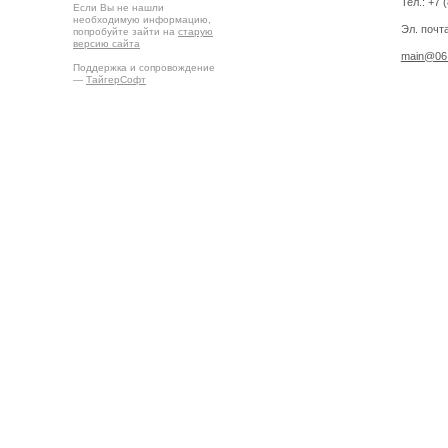
Тел.: +7 
Если Вы не нашли
необходимую информацию,
Эл. почта
попробуйте зайти на
старую
версию сайта
main@06.
Поддержка и сопровождение
—
ТайгерСофт