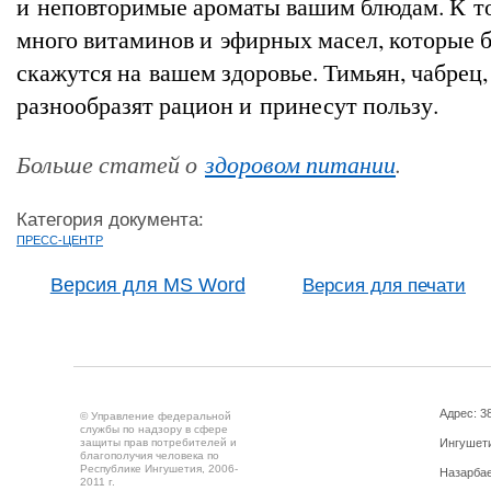
и неповторимые ароматы вашим блюдам. К т
много витаминов и эфирных масел, которые 
скажутся на вашем здоровье. Тимьян, чабрец,
разнообразят рацион и принесут пользу.
Больше статей о
здоровом питании
.
Категория документа:
ПРЕСС-ЦЕНТР
Версия для MS Word
Версия для печати
Адрес: 3
© Управление федеральной
службы по надзору в сфере
защиты прав потребителей и
Ингушетия
благополучия человека по
Республике Ингушетия, 2006-
Назарбае
2011 г.