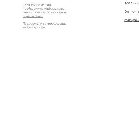
Тел.: +7 
Если Вы не нашли
необходимую информацию,
Эл. почта
попробуйте зайти на
старую
версию сайта
main@06.
Поддержка и сопровождение
—
ТайгерСофт