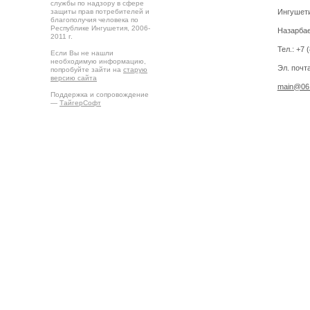
службы по надзору в сфере
защиты прав потребителей и
Ингушетия
благополучия человека по
Республике Ингушетия, 2006-
Назарбае
2011 г.
Тел.: +7 
Если Вы не нашли
необходимую информацию,
Эл. почта
попробуйте зайти на
старую
версию сайта
main@06.
Поддержка и сопровождение
—
ТайгерСофт