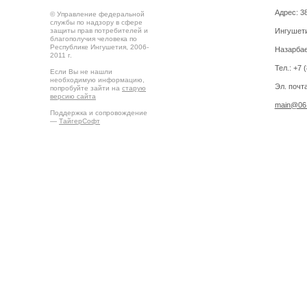
Адрес: 3
© Управление федеральной
службы по надзору в сфере
защиты прав потребителей и
Ингушетия
благополучия человека по
Республике Ингушетия, 2006-
Назарбае
2011 г.
Тел.: +7 
Если Вы не нашли
необходимую информацию,
Эл. почта
попробуйте зайти на
старую
версию сайта
main@06.
Поддержка и сопровождение
—
ТайгерСофт