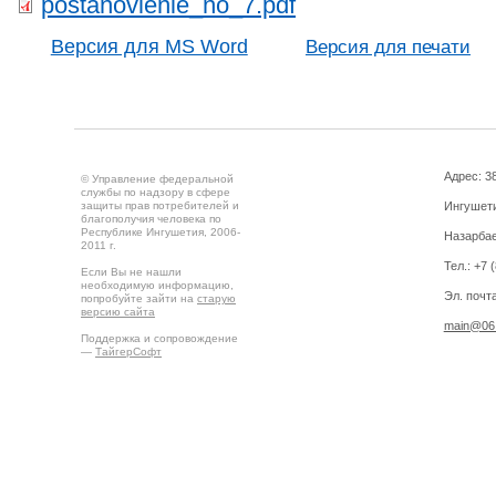
postanovlenie_no_7.pdf
Версия для MS Word
Версия для печати
Адрес: 3
© Управление федеральной
службы по надзору в сфере
защиты прав потребителей и
Ингушетия
благополучия человека по
Республике Ингушетия, 2006-
Назарбае
2011 г.
Тел.: +7 
Если Вы не нашли
необходимую информацию,
Эл. почта
попробуйте зайти на
старую
версию сайта
main@06.
Поддержка и сопровождение
—
ТайгерСофт