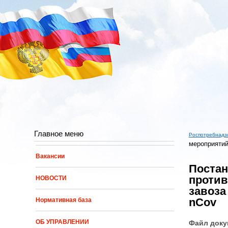
Перейти к основному содержанию
Главное меню
Роспотребнадз
мероприятий
Вы здес
Вакансии
Постан
против
НОВОСТИ
завоза
nCov
Нормативная база
ОБ УПРАВЛЕНИИ
Файл доку