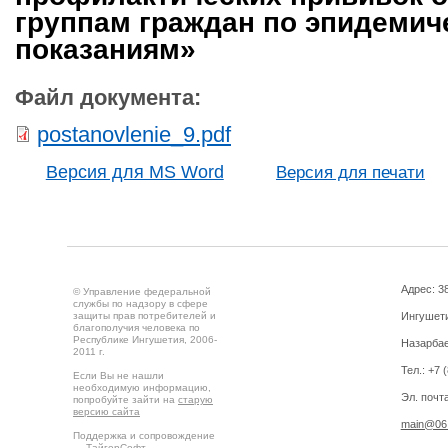
группам граждан по эпидемич
показаниям»
Файл документа:
postanovlenie_9.pdf
Версия для MS Word
Версия для печати
Адрес: 3
© Управление федеральной
службы по надзору в сфере
защиты прав потребителей и
Ингушетия
благополучия человека по
Республике Ингушетия, 2006-
Назарбае
2011 г.
Тел.: +7 
Если Вы не нашли
необходимую информацию,
Эл. почта
попробуйте зайти на
старую
версию сайта
main@06.
Поддержка и сопровождение
—
ТайгерСофт