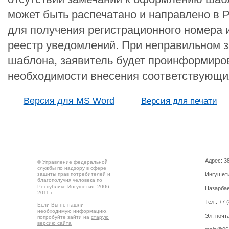
может быть распечатано и направлено в 
для получения регистрационного номера 
реестр уведомлений. При неправильном 
шаблона, заявитель будет проинформиро
необходимости внесения соответствующи
Версия для MS Word
Версия для печати
Адрес: 3
© Управление федеральной
службы по надзору в сфере
защиты прав потребителей и
Ингушетия
благополучия человека по
Республике Ингушетия, 2006-
Назарбае
2011 г.
Тел.: +7 
Если Вы не нашли
необходимую информацию,
Эл. почта
попробуйте зайти на
старую
версию сайта