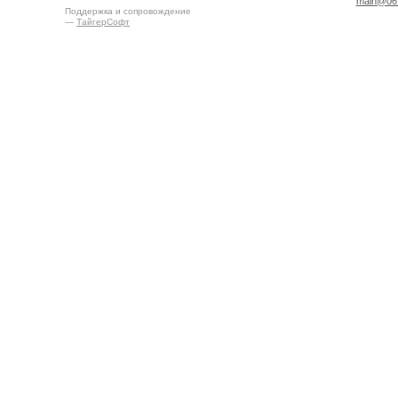
main@06.
Поддержка и сопровождение
—
ТайгерСофт