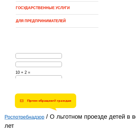
ГОСУДАРСТВЕННЫЕ УСЛУГИ
ДЛЯ ПРЕДПРИНИМАТЕЛЕЙ
10 + 2 =
Решите эту простую
математическую задачу и
введите результат.
Например, для 1+3, введите
4.
/
О льготном проезде детей в в
Роспотребнадзор
Вы здесь
лет