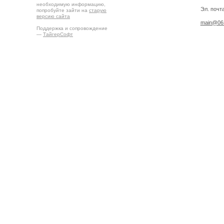
необходимую информацию,
Эл. почта
попробуйте зайти на
старую
версию сайта
main@06.
Поддержка и сопровождение
—
ТайгерСофт