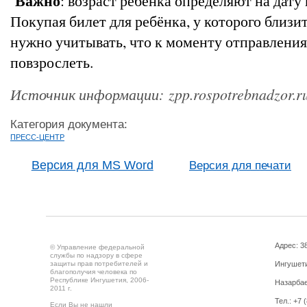
Важно
: возраст ребёнка определяют на дату
Покупая билет для ребёнка, у которого близи
нужно учитывать, что к моменту отправления
повзрослеть.
Источник информации: zpp.rospotrebnadzor.r
Категория документа:
ПРЕСС-ЦЕНТР
Версия для MS Word
Версия для печати
Адрес: 3
© Управление федеральной
службы по надзору в сфере
защиты прав потребителей и
Ингушетия
благополучия человека по
Республике Ингушетия, 2006-
Назарбае
2011 г.
Тел.: +7 
Если Вы не нашли