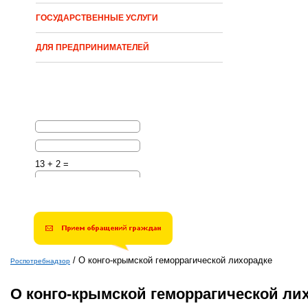
ГОСУДАРСТВЕННЫЕ УСЛУГИ
ДЛЯ ПРЕДПРИНИМАТЕЛЕЙ
13 + 2 =
Решите эту простую
математическую задачу и
введите результат.
Например, для 1+3, введите
4.
/
О конго-крымской геморрагической лихорадке
Роспотребнадзор
Вы здесь
О конго-крымской геморрагической ли