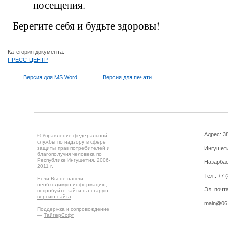
посещения.
Берегите себя и будьте здоровы!
Категория документа:
ПРЕСС-ЦЕНТР
Версия для MS Word
Версия для печати
Адрес: 3
© Управление федеральной
службы по надзору в сфере
защиты прав потребителей и
Ингушетия
благополучия человека по
Республике Ингушетия, 2006-
Назарбае
2011 г.
Тел.: +7 
Если Вы не нашли
необходимую информацию,
Эл. почта
попробуйте зайти на
старую
версию сайта
main@06.
Поддержка и сопровождение
—
ТайгерСофт