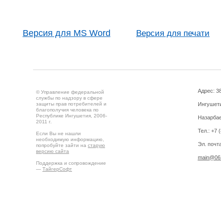
Версия для MS Word
Версия для печати
Адрес: 3
© Управление федеральной
службы по надзору в сфере
защиты прав потребителей и
Ингушетия
благополучия человека по
Республике Ингушетия, 2006-
Назарбае
2011 г.
Тел.: +7 
Если Вы не нашли
необходимую информацию,
Эл. почта
попробуйте зайти на
старую
версию сайта
main@06.
Поддержка и сопровождение
—
ТайгерСофт