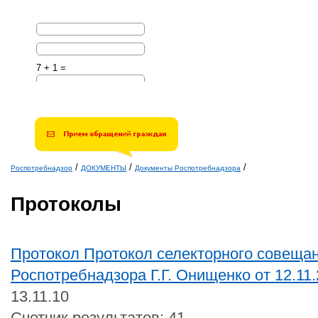
7 + 1 =
Решите эту простую
математическую задачу и
введите результат.
Например, для 1+3, введите
4.
/
/
/
Роспотребнадзор
ДОКУМЕНТЫ
Документы Роспотребнадзора
Вы здесь
Протоколы
Протокол Протокол селекторного совещан
Роспотребнадзора Г.Г. Онищенко от 12.11
13.11.10
Счетчик результатов: 41