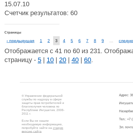
15.07.10
Счетчик результатов: 60
Страницы
‹ предыдущая
1
2
3
4
5
6
7
8
9
…
следую
Отображается с 41 по 60 из 231. Отображ
страницу -
5
|
10
|
20
|
40
|
60
.
Адрес: 3
© Управление федеральной
службы по надзору в сфере
защиты прав потребителей и
Ингушетия
благополучия человека по
Республике Ингушетия, 2006-
Назарбае
2011 г.
Тел.: +7 
Если Вы не нашли
необходимую информацию,
Эл. почта
попробуйте зайти на
старую
версию сайта